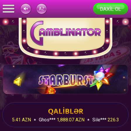
DAXIL OL
AZ
UK
TR
RU
HY
FR
EU
EN
QALIBLƏR
*
165.41 AZN
Ghos***
1,888.07 AZN
Sile***
226.34 AZN